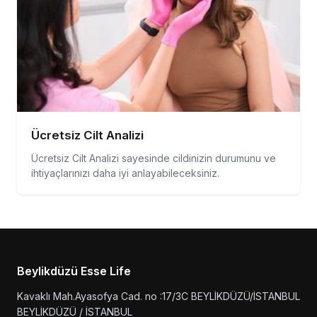
Ücretsiz Cilt Analizi
Ücretsiz Cilt Analizi sayesinde cildinizin durumunu ve
ihtiyaçlarınızı daha iyi anlayabileceksiniz.
Beylikdüzü Esse Life
Kavaklı Mah.Ayasofya Cad. no :17/3C BEYLİKDÜZÜ/İSTANBUL
BEYLİKDÜZÜ / İSTANBUL