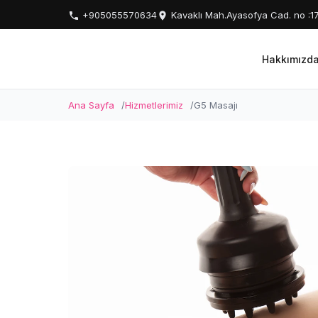
+905055570634
Kavaklı Mah.Ayasofya Cad. no 
Hakkımızd
Ana Sayfa
Hizmetlerimiz
G5 Masajı