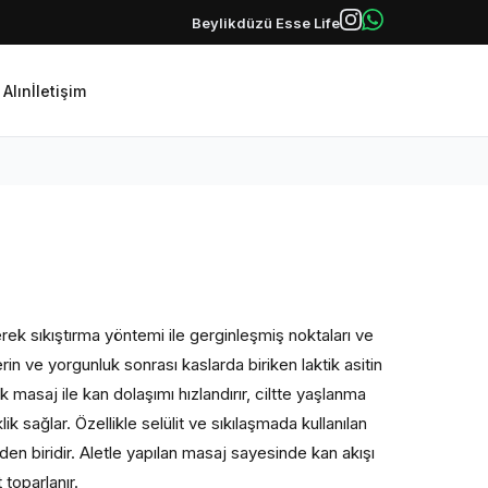
Beylikdüzü Esse Life
 Alın
İletişim
terek sıkıştırma yöntemi ile gerginleşmiş noktaları ve
in ve yorgunluk sonrası kaslarda biriken laktik asitin
k masaj ile kan dolaşımı hızlandırır, ciltte yaşlanma
klik sağlar. Özellikle selülit ve sıkılaşmada kullanılan
en biridir. Aletle yapılan masaj sayesinde kan akışı
 toparlanır.