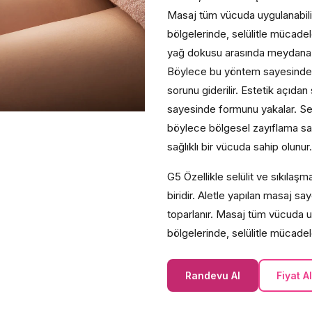
Masaj tüm vücuda uygulanabilir
bölgelerinde, selülitle mücadele
yağ dokusu arasında meydana ge
Böylece bu yöntem sayesinde kan
sorunu giderilir. Estetik açıda
sayesinde formunu yakalar. Selül
böylece bölgesel zayıflama sağla
sağlıklı bir vücuda sahip olunur.
G5 Özellikle selülit ve sıkılaş
biridir. Aletle yapılan masaj say
toparlanır. Masaj tüm vücuda uy
bölgelerinde, selülitle mücadele
Randevu Al
Fiyat Al