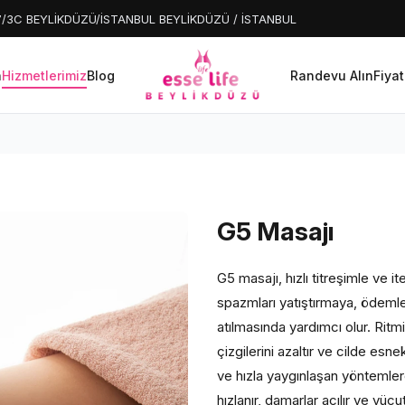
:17/3C BEYLİKDÜZÜ/İSTANBUL BEYLİKDÜZÜ / İSTANBUL
a
Hizmetlerimiz
Blog
Randevu Alın
Fiyat
G5 Masajı
G5 masajı, hızlı titreşimle ve i
spazmları yatıştırmaya, ödemler
atılmasında yardımcı olur. Ritmi
çizgilerini azaltır ve cilde esne
ve hızla yaygınlaşan yöntemlerd
hızlanır, damarlar açılır ve vücut